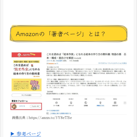
Amazonの「著者ページ」とは？
画像出典：https://amzn.to/3Y8eTBe
▶ 参考ページ