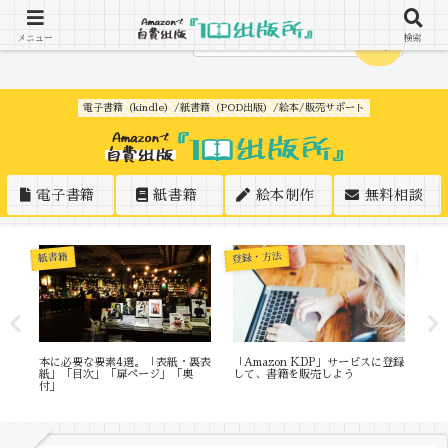
メニュー
検索
電子書籍（kindle）/紙書籍（POD出版）/絵本/販売サポート
電子書籍
紙書籍
絵本制作
無料相談
条件
登録・方法
紙書籍
に
本に必要な要素4選。「表紙・裏表
「Amazon KDP」サービスに登録
Am
紙」「目次」「扉ページ」「奥
して、書籍を販売しよう
売
付」
詳