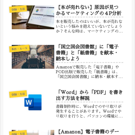
【本が売れない】原因が見つ
登録・方法
かるマーケティングの４P分析
本を販売したのはいいが、本が売れな
いという悩みを抱えていないでしょう
か？そんな時は、マーケティングの
「４P分析」を使いましょう。4P分析
とは、物が売れない時の原因を見つけ
るための方法です。「製品
「国立国会図書館」に「電子
条件・ルール
（Product）」「価格（Price）」
書籍」と「紙書籍」を献本・
「流...
納本しよう
Amazonで販売した「電子書籍」や
POD出版で販売した「紙書籍」は、
「国立国会図書館」に納本・献本する
ことができます。このページでは、そ
の納本での注意事項を解説します。
「国立国会図書館」への納本について
「Word」から「PDF」を書き
登録・方法
本を制作したら「国立国会図書館」
出す方法を解説
へ、...
書籍制作時に、Wordでのやり取りが
発生することがあります。Wordでや
り取りを行うと、パソコンの環境によ
っては、Wordの表示が崩れる場合が
あります。そこで表示が崩れる場合は
「Word」から「PDF」に書き出し
【Amazon】電子書籍のデー
登録・方法