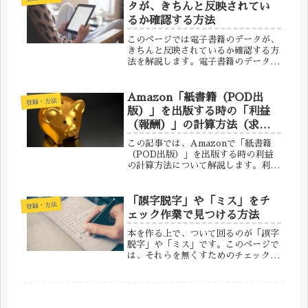
て、データをお送りください。...
タが、きちんと反映されてい
るか確認する方法
このページでは電子書籍のデータが、
きちんと反映されているか確認する方
法を解説します。電子書籍のデータを
確認するには、Amazonの販売設定ペ
ージの「プレビューアーを起動」を押
します。起動には時間がかなりかかる
Amazon「紙書籍（POD出
登録・方法
ことがあるため、気長に待ちましょ...
版）」を出版する時の「利益
（報酬）」の計算方法（求め
方）
この記事では、Amazonで「紙書籍
（POD出版）」を出版する時の利益
の計算方法について解説します。利益
を計算する時の注意点は・本のサイズ
はどのくらいか？・印刷コストは何円
か？・販売価格は何円か？の３つで
「誤字脱字」や「ミス」をチ
登録・方法
す。紙書籍のサイズを決めよう！紙書
ェック作業で見つける方法
籍...
本を作る上で、ついて回るのが「誤字
脱字」や「ミス」です。このページで
は、それらを無くすためのチェック方
法を解説します。本の場合、こんなミ
スが多いです本を作る時に、特に多い
5大ミスをまとめました。この5つ
は、重点的にチェックしましょう。①