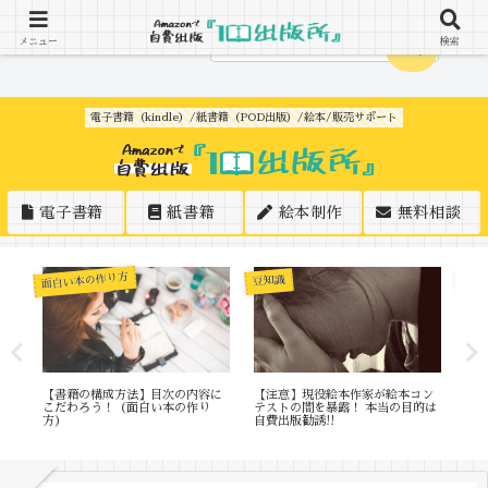
メニュー
検索
電子書籍（kindle）/紙書籍（POD出版）/絵本/販売サポート
電子書籍
紙書籍
絵本制作
無料相談
面白い本の作り方
豆知識
紙書
サ
【書籍の構成方法】目次の内容に
【注意】現役絵本作家が絵本コン
本
こだわろう！（面白い本の作り
テストの闇を暴露！ 本当の目的は
紙
方）
自費出版勧誘!!
付