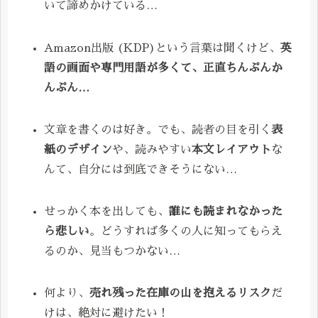
いて諦めかけている…
Amazon出版 (KDP)という言葉は聞くけど、
英
語の画面や専門用語が多くて、正直ちんぷんか
んぷん…
文章を書くのは好き。でも、読者の目を引く
表
紙のデザイン
や、読みやすい
本文レイアウト
な
んて、自分には到底できそうにない…
せっかく本を出しても、
誰にも読まれなかった
ら悲しい
。どうすれば多くの人に知ってもらえ
るのか、見当もつかない…
何より、
売れ残った在庫の山を抱えるリスク
だ
けは、絶対に避けたい！