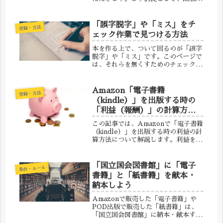
用には明確な“決まった相場”という
ものが存在しません。作品の内容やペ
ージ数、イラストの量、納期、修正回
「誤字脱字」や「ミス」をチ
登録・方法
数など、さまざまな条件によって金額
ェック作業で見つける方法
が...
本を作る上で、ついて回るのが「誤字
脱字」や「ミス」です。このページで
は、それらを無くすためのチェック方
法を解説します。本の場合、こんなミ
スが多いです本を作る時に、特に多い
5大ミスをまとめました。この5つ
Amazon「電子書籍
登録・方法
は、重点的にチェックしましょう。①
（kindle）」を出版する時の
目...
「利益（報酬）」の計算方法
（求め方）
この記事では、Amazonで「電子書籍
（kindle）」を出版する時の利益の計
算方法について解説します。利益を計
算する時の注意点は・印税を「35％」
か「70％」どちらにするか？・配信コ
ストは何円か？・販売価格は何円か？
「国立国会図書館」に「電子
条件・ルール
の３つです。電子書籍の...
書籍」と「紙書籍」を献本・
納本しよう
Amazonで販売した「電子書籍」や
POD出版で販売した「紙書籍」は、
「国立国会図書館」に納本・献本する
ことができます。このページでは、そ