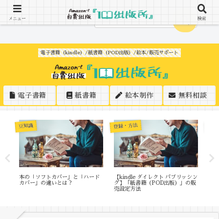
メニュー
検索
電子書籍（kindle）/紙書籍（POD出版）/絵本/販売サポート
電子書籍
紙書籍
絵本制作
無料相談
条件
登録・方法
豆知識
サ
本の「ソフトカバー」と「ハード
【kindle ダイレクト パブリッシン
Am
カバー」の違いとは？
グ】「紙書籍（POD出版）」の販
「3
売設定方法
大