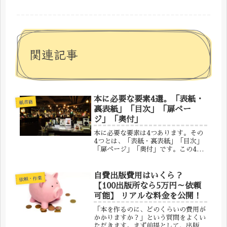
関連記事
本に必要な要素4選。「表紙・
紙書籍
裏表紙」「目次」「扉ペー
ジ」「奥付」
本に必要な要素は4つあります。その
4つとは、「表紙・裏表紙」「目次」
「扉ページ」「奥付」です。この4つ
は基本的に、書籍内に入れ込むように
しましょう。表紙・裏表紙表紙は、お
客様が1番最初に触れる部分です。な
自費出版費用はいくら？
依頼・作業
ので、お客様が興味を持つような見た
【100出版所なら5万円～依頼
目...
可能】 リアルな料金を公開！
「本を作るのに、どのくらいの費用が
かかりますか？」という質問をよくい
ただきます。まず前提として、出版費