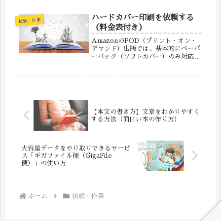
の納本での注意事項を解説します。
「国立国会図書館」への納本について
ハードカバー印刷を依頼する
依頼・作業
本を制作したら「国立国会図書館」
（料金表付き）
へ、...
AmazonのPOD（プリント・オン・
デマンド）出版では、基本的にペーパ
ーバック（ソフトカバー）のみ対応し
ており、ハードカバー印刷には対応し
ていません。しかし、「100出版所」
では少部数からでもハードカバー印刷
が可能です。記念本や贈答用、展...
【本文の書き方】文章をわかりやすく
する方法（面白い本の作り方）
大容量データをやり取りできるサービ
ス「ギガファイル便（GigaFile
便）」の使い方
ホーム
依頼・作業