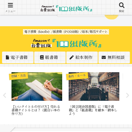
メニュー
検索
電子書籍（kindle）/紙書籍（POD出版）/絵本/販売サポート
電子書籍
紙書籍
絵本制作
無料相談
条件・ルール
登録・方法
豆知
メリ
【いいタイトルの付け方】売れる
「国立国会図書館」に「電子書
【
書籍タイトルとは？（面白い本の
籍」と「紙書籍」を献本・納本し
「
作り方）
よう
タ