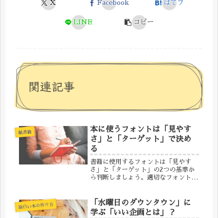
X
Facebook
はてブ
LINE
コピー
関連記事
本に使うフォントは「見やす
紙書籍
さ」と「ターゲット」で決め
る
書籍に使用するフォントは「見やす
さ」と「ターゲット」の2つの基準か
ら判断しましょう。適切なフォントの
選定を行うことで、読者はより快適に
文章を理解し、書籍の伝えたいメッセ
ージが効果的に届きます。このページ
「水曜日のダウンタウン」に
面白い本の作り方
では、その2つの基準について解説し
学ぶ「いい企画とは」？
ます...