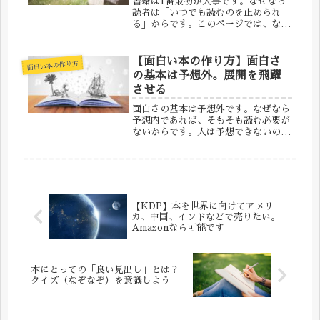
書籍は1番最初が大事です。なぜなら
読者は「いつでも読むのを止められ
る」からです。このページでは、なぜ
1番最初が大事なのかを解説します。
読者はいつでも読むのを止められる読
者はあなたのファンとは限りません。
【面白い本の作り方】面白さ
面白い本の作り方
内容を全部読んでもらえる前提で、本
の基本は予想外。展開を飛躍
を書...
させる
面白さの基本は予想外です。なぜなら
予想内であれば、そもそも読む必要が
ないからです。人は予想できないの
で、刺激を求めて、その本を読んでく
れます。この面白さは予想外という考
え方は、絵本、漫画などの創作物に限
りません。ビジネス書、図鑑、写真集
など...
【KDP】本を世界に向けてアメリ
カ、中国、インドなどで売りたい。
Amazonなら可能です
本にとっての「良い見出し」とは？
クイズ（なぞなぞ）を意識しよう