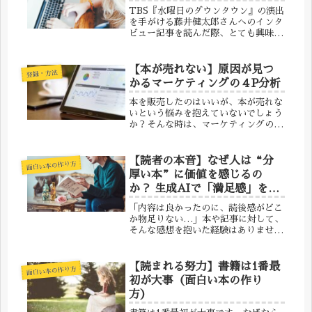
TBS『水曜日のダウンタウン』の演出
を手がける藤井健太郎さんへのインタ
ビュー記事を読んだ際、とても興味深
い点がありました。この記事による
と、『水曜日のダウンタウン』で企画
を決める際には、次の3つの条件を重
【本が売れない】原因が見つ
登録・方法
視しているとのことです。◆ いい企
かるマーケティングの４P分析
画...
本を販売したのはいいが、本が売れな
いという悩みを抱えていないでしょう
か？そんな時は、マーケティングの
「４P分析」を使いましょう。4P分析
とは、物が売れない時の原因を見つけ
るための方法です。「製品
【読者の本音】なぜ人は“分
面白い本の作り方
（Product）」「価格（Price）」
厚い本”に価値を感じるの
「流...
か？ 生成AIで「満足感」を最
大化する方法
「内容は良かったのに、読後感がどこ
か物足りない…」本や記事に対して、
そんな感想を抱いた経験はありません
か？その感覚の正体は、コンテンツの
「質」ではなく「量」にあるのかもし
れません。今回は、読者の満足度を大
【読まれる努力】書籍は1番最
面白い本の作り方
きく左右する「文量」の重要性と、そ
初が大事（面白い本の作り
れ...
方）